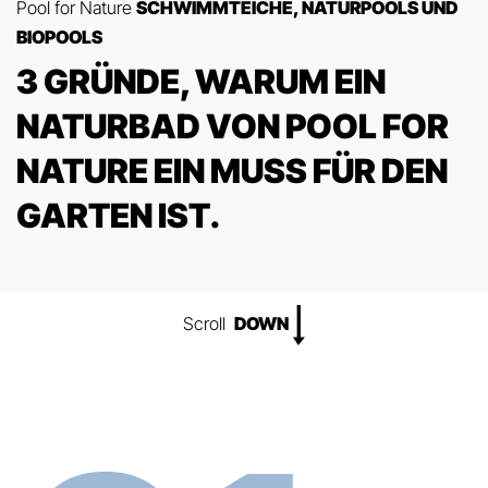
Pool for Nature
SCHWIMMTEICHE, NATURPOOLS UND
BIOPOOLS
3
G
R
Ü
N
D
E
,
W
A
R
U
M
E
I
N
N
A
T
U
R
B
A
D
V
O
N
P
O
O
L
F
O
R
N
A
T
U
R
E
E
I
N
M
U
S
S
F
Ü
R
D
E
N
G
A
R
T
E
N
I
S
T
.
Scroll
DOWN